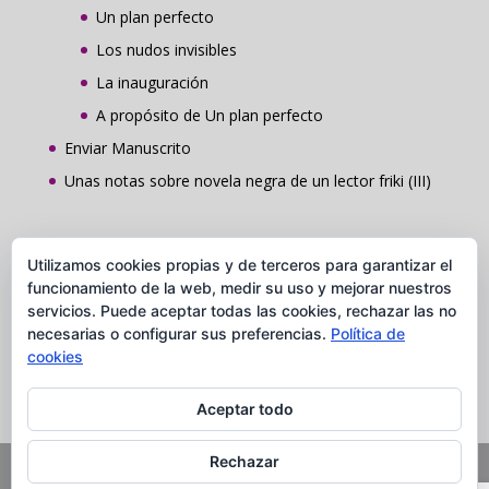
Un plan perfecto
Los nudos invisibles
La inauguración
A propósito de Un plan perfecto
Enviar Manuscrito
Unas notas sobre novela negra de un lector friki (III)
Contacto
Utilizamos cookies propias y de terceros para garantizar el
Grupo Comunicación y Publicaciones Caudal
funcionamiento de la web, medir su uso y mejorar nuestros
servicios. Puede aceptar todas las cookies, rechazar las no
C/ Ros de Olano, 5 Loc. 28002 Madrid
necesarias o configurar sus preferencias.
Política de
Tel. 91 037 84 28
cookies
Aceptar todo
Rechazar