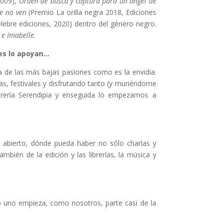
2009),
Orden de busca y captura para un ángel de
e no ven
(Premio La orilla negra 2018, Ediciones
lebre ediciones, 2020) dentro del género negro.
 e Imabelle
.
des lo apoyan…
 de las más bajas pasiones como es la envidia.
as, festivales y disfrutando tanto (y muriéndome
ibrería Serendipia y enseguida lo empezamos a
 abierto, dónde pueda haber no sólo charlas y
bién de la edición y las librerías, la música y
do uno empieza, como nosotros, parte casi de la