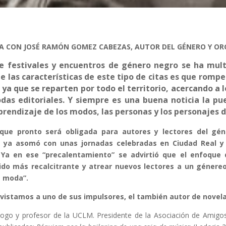
A CON JOSÉ RAMÓN GOMEZ CABEZAS, AUTOR DEL GÉNERO Y O
de festivales y encuentros de género negro se ha mu
 las características de este tipo de citas es que rompe 
, ya que se reparten por todo el territorio, acercando a 
as editoriales. Y siempre es una buena noticia la pu
aprendizaje de los modos, las personas y los personajes d
ue pronto será obligada para autores y lectores del gén
 ya asomó con unas jornadas celebradas en Ciudad Real y e
 Ya en ese “precalentamiento” se advirtió que el enfoqu
ido más recalcitrante y atrear nuevos lectores a un génereo
e moda”.
istamos a uno de sus impulsores, el también autor de nove
logo y profesor de la UCLM. Presidente de la Asociación de Amigos d