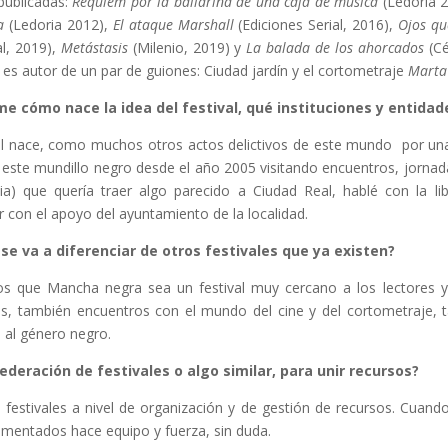
publicadas:
Réquiem por la bailarina de una caja de música
(Ledoria 
a
(Ledoria 2012),
El ataque Marshall
(Ediciones Serial, 2016),
Ojos qu
al, 2019),
Metástasis
(Milenio, 2019) y
La balada de los ahorcados
(Cé
es autor de un par de guiones: Ciudad jardín y el cortometraje
Marta
e cómo nace la idea del festival, qué instituciones y entida
val nace, como muchos otros actos delictivos de este mundo por una
 este mundillo negro desde el año 2005 visitando encuentros, jornad
ia) que quería traer algo parecido a Ciudad Real, hablé con la l
r con el apoyo del ayuntamiento de la localidad.
se va a diferenciar de otros festivales que ya existen?
 que Mancha negra sea un festival muy cercano a los lectores y
s, también encuentros con el mundo del cine y del cortometraje, tam
 al género negro.
deración de festivales o algo similar, para unir recursos?
os festivales a nivel de organización y de gestión de recursos. Cuan
rimentados hace equipo y fuerza, sin duda.