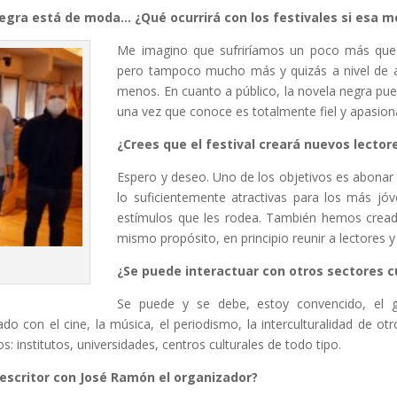
gra está de moda… ¿Qué ocurrirá con los festivales si esa 
Me imagino que sufriríamos un poco más que 
pero tampoco mucho más y quizás a nivel de a
menos. En cuanto a público, la novela negra pue
una vez que conoce es totalmente fiel y apasio
¿Crees que el festival creará nuevos lector
Espero y deseo. Uno de los objetivos es abonar t
lo suficientemente atractivas para los más j
estímulos que les rodea. También hemos creado, 
mismo propósito, en principio reunir a lectores
a
¿Se puede interactuar con otros sectores c
Se puede y se debe, estoy convencido, el g
o con el cine, la música, el periodismo, la interculturalidad de ot
s: institutos, universidades, centros culturales de todo tipo.
escritor con José Ramón el organizador?