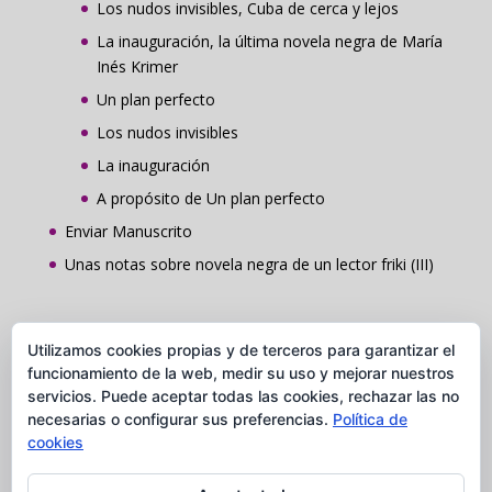
Los nudos invisibles, Cuba de cerca y lejos
La inauguración, la última novela negra de María
Inés Krimer
Un plan perfecto
Los nudos invisibles
La inauguración
A propósito de Un plan perfecto
Enviar Manuscrito
Unas notas sobre novela negra de un lector friki (III)
Contacto
Utilizamos cookies propias y de terceros para garantizar el
Grupo Comunicación y Publicaciones Caudal
funcionamiento de la web, medir su uso y mejorar nuestros
servicios. Puede aceptar todas las cookies, rechazar las no
C/ Ros de Olano, 5 Loc. 28002 Madrid
necesarias o configurar sus preferencias.
Política de
Tel. 91 037 84 28
cookies