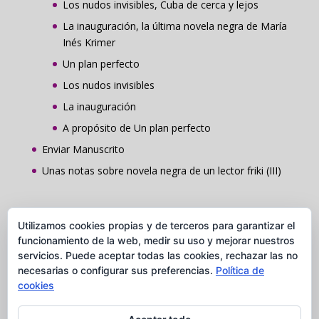
Los nudos invisibles, Cuba de cerca y lejos
La inauguración, la última novela negra de María
Inés Krimer
Un plan perfecto
Los nudos invisibles
La inauguración
A propósito de Un plan perfecto
Enviar Manuscrito
Unas notas sobre novela negra de un lector friki (III)
Contacto
Utilizamos cookies propias y de terceros para garantizar el
Grupo Comunicación y Publicaciones Caudal
funcionamiento de la web, medir su uso y mejorar nuestros
servicios. Puede aceptar todas las cookies, rechazar las no
C/ Ros de Olano, 5 Loc. 28002 Madrid
necesarias o configurar sus preferencias.
Política de
Tel. 91 037 84 28
cookies