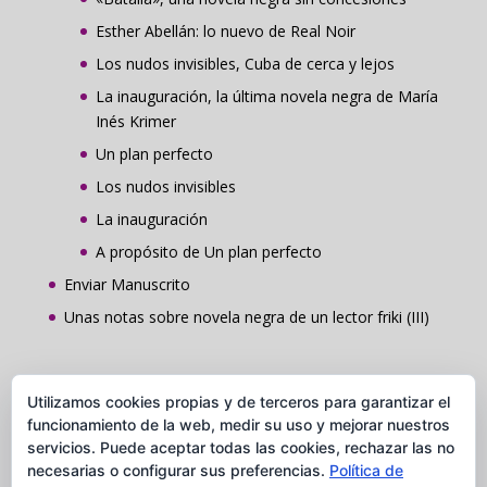
Esther Abellán: lo nuevo de Real Noir
Los nudos invisibles, Cuba de cerca y lejos
La inauguración, la última novela negra de María
Inés Krimer
Un plan perfecto
Los nudos invisibles
La inauguración
A propósito de Un plan perfecto
Enviar Manuscrito
Unas notas sobre novela negra de un lector friki (III)
Contacto
Utilizamos cookies propias y de terceros para garantizar el
Grupo Comunicación y Publicaciones Caudal
funcionamiento de la web, medir su uso y mejorar nuestros
servicios. Puede aceptar todas las cookies, rechazar las no
C/ Ros de Olano, 5 Loc. 28002 Madrid
necesarias o configurar sus preferencias.
Política de
Tel. 91 037 84 28