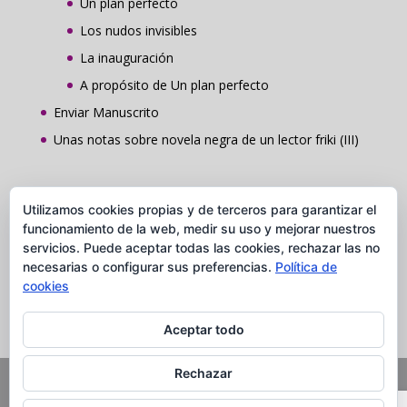
Un plan perfecto
Los nudos invisibles
La inauguración
A propósito de Un plan perfecto
Enviar Manuscrito
Unas notas sobre novela negra de un lector friki (III)
Contacto
Utilizamos cookies propias y de terceros para garantizar el
funcionamiento de la web, medir su uso y mejorar nuestros
Grupo Comunicación y Publicaciones Caudal
servicios. Puede aceptar todas las cookies, rechazar las no
C/ Ros de Olano, 5 Loc. 28002 Madrid
necesarias o configurar sus preferencias.
Política de
Tel. 91 037 84 28
cookies
Aceptar todo
Rechazar