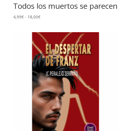
Todos los muertos se parecen
Rango
4,99
€
-
18,00
€
de
precios:
desde
4,99€
hasta
18,00€