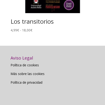
Los transitorios
Rango
4,99
€
-
18,00
€
de
precios:
desde
4,99€
hasta
Aviso Legal
18,00€
Política de cookies
Más sobre las cookies
Política de privacidad