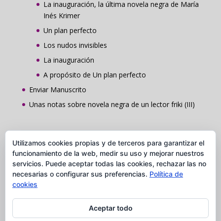
La inauguración, la última novela negra de María
Inés Krimer
Un plan perfecto
Los nudos invisibles
La inauguración
A propósito de Un plan perfecto
Enviar Manuscrito
Unas notas sobre novela negra de un lector friki (III)
Contacto
Utilizamos cookies propias y de terceros para garantizar el
Grupo Comunicación y Publicaciones Caudal
funcionamiento de la web, medir su uso y mejorar nuestros
servicios. Puede aceptar todas las cookies, rechazar las no
C/ Ros de Olano, 5 Loc. 28002 Madrid
necesarias o configurar sus preferencias.
Política de
Tel. 91 037 84 28
cookies
Aceptar todo