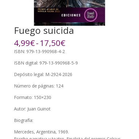
Fuego suicida
Rango
4,99
€
-
17,50
€
de
ISBN: 979-13-990968-4-2
precios:
desde
ISBN digital: 979-13-990968-5-9
4,99€
Depósito legal: M-2924-2026
hasta
17,50€
Número de páginas: 124
Formato: 150×230
Autor: Juan Guinot
Biografía:
Mercedes, Argentina, 1969.
Escribe narrativa y teatro. Finalista del premio Celsius