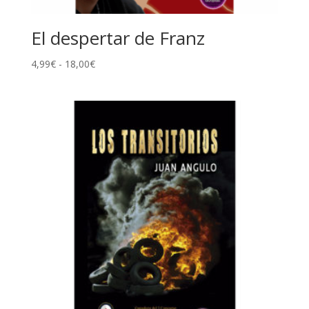
El despertar de Franz
Rango
4,99
€
-
18,00
€
de
precios:
desde
4,99€
hasta
18,00€